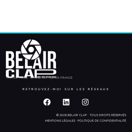
TROYES · AUBE · GRAND EST · ÎLE-DE-FRANCE
RETROUVEZ-MOI SUR LES RÉSEAUX
F
L
I
a
i
n
c
n
s
© 2026 BELAIR CLAP · TOUS DROITS RÉSERVÉS
e
k
t
MENTIONS LÉGALES
·
POLITIQUE DE CONFIDENTIALITÉ
b
e
a