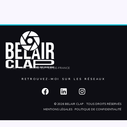
TROYES · AUBE · GRAND EST · ÎLE-DE-FRANCE
RETROUVEZ-MOI SUR LES RÉSEAUX
F
L
I
a
i
n
c
n
s
© 2026 BELAIR CLAP · TOUS DROITS RÉSERVÉS
e
k
t
MENTIONS LÉGALES
·
POLITIQUE DE CONFIDENTIALITÉ
b
e
a
o
d
g