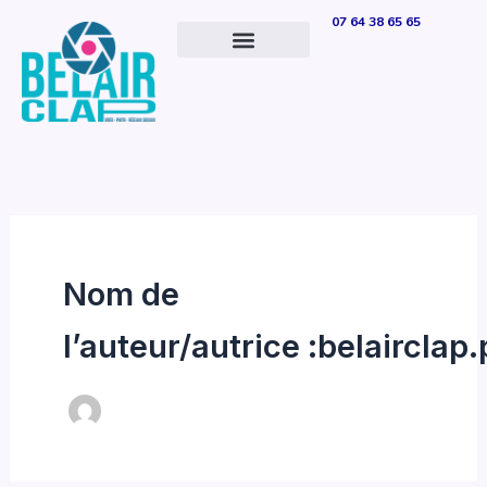
Aller
07 64 38 65 65
au
contenu
Nom de
l’auteur/autrice :belaircla